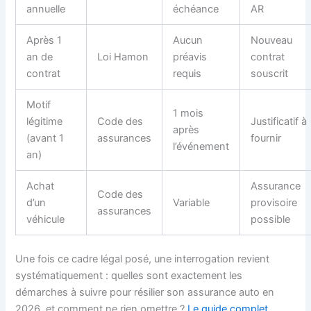
annuelle
échéance
AR
Après 1
Aucun
Nouveau
an de
Loi Hamon
préavis
contrat
contrat
requis
souscrit
Motif
1 mois
légitime
Code des
Justificatif à
après
(avant 1
assurances
fournir
l’événement
an)
Achat
Assurance
Code des
d’un
Variable
provisoire
assurances
véhicule
possible
Une fois ce cadre légal posé, une interrogation revient
systématiquement : quelles sont exactement les
démarches à suivre pour résilier son assurance auto en
2026, et comment ne rien omettre ?
Le guide complet