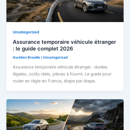
Uncategorized
Assurance temporaire véhicule étranger
: le guide complet 2026
Aurélien Brouille
/
Uncategorized
Assurance temporaire véhicule étranger : durées
légales, coûts réels, pièces à fournir. Le guide pour
rouler en règle en France, étape par étape.