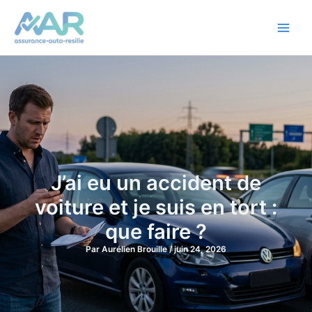
Aller
au
contenu
J’ai eu un accident de
voiture et je suis en tort :
que faire ?
Par
Aurélien Brouille
/
juin 24, 2026