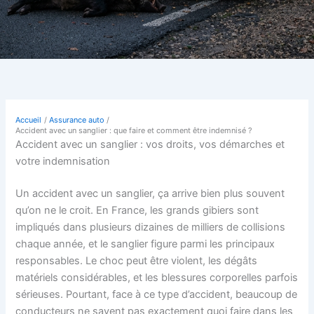
Accueil
Assurance auto
Accident avec un sanglier : que faire et comment être indemnisé ?
Accident avec un sanglier : vos droits, vos démarches et
votre indemnisation
Un accident avec un sanglier, ça arrive bien plus souvent
qu’on ne le croit. En France, les grands gibiers sont
impliqués dans plusieurs dizaines de milliers de collisions
chaque année, et le sanglier figure parmi les principaux
responsables. Le choc peut être violent, les dégâts
matériels considérables, et les blessures corporelles parfois
sérieuses. Pourtant, face à ce type d’accident, beaucoup de
conducteurs ne savent pas exactement quoi faire dans les