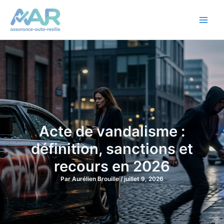
Aller
au
contenu
Acte de vandalisme :
définition, sanctions et
recours en 2026
Par
Aurélien Brouille
/
juillet 9, 2026