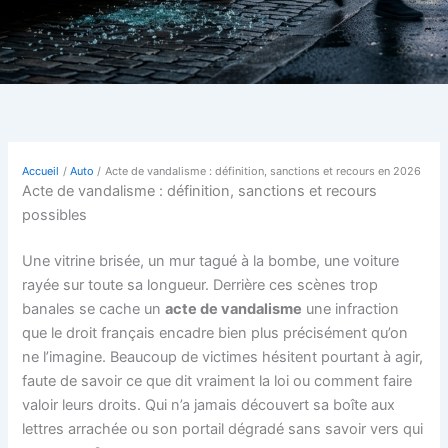
Accueil
Auto
Acte de vandalisme : définition, sanctions et recours en 2026
Acte de vandalisme : définition, sanctions et recours
possibles
Une vitrine brisée, un mur tagué à la bombe, une voiture
rayée sur toute sa longueur. Derrière ces scènes trop
banales se cache un
acte de vandalisme
une infraction
que le droit français encadre bien plus précisément qu’on
ne l’imagine. Beaucoup de victimes hésitent pourtant à agir,
faute de savoir ce que dit vraiment la loi ou comment faire
valoir leurs droits. Qui n’a jamais découvert sa boîte aux
lettres arrachée ou son portail dégradé sans savoir vers qui