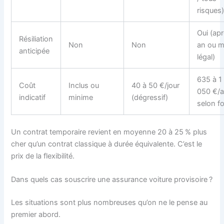
risques
Oui (apr
Résiliation
Non
Non
an ou m
anticipée
légal)
635 à 1
Coût
Inclus ou
40 à 50 €/jour
050 €/
indicatif
minime
(dégressif)
selon f
Un contrat temporaire revient en moyenne 20 à 25 % plus
cher qu’un contrat classique à durée équivalente. C’est le
prix de la flexibilité.
Dans quels cas souscrire une assurance voiture provisoire ?
Les situations sont plus nombreuses qu’on ne le pense au
premier abord.