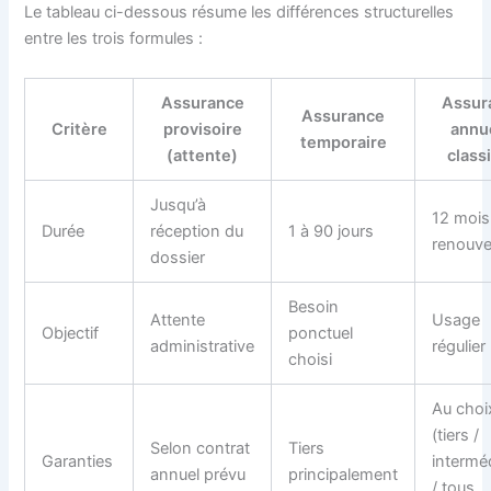
Le tableau ci-dessous résume les différences structurelles
entre les trois formules :
Assurance
Assur
Assurance
Critère
provisoire
annu
temporaire
(attente)
class
Jusqu’à
12 mois
Durée
réception du
1 à 90 jours
renouve
dossier
Besoin
Attente
Usage
Objectif
ponctuel
administrative
régulier
choisi
Au choi
(tiers /
Selon contrat
Tiers
Garanties
interméd
annuel prévu
principalement
/ tous