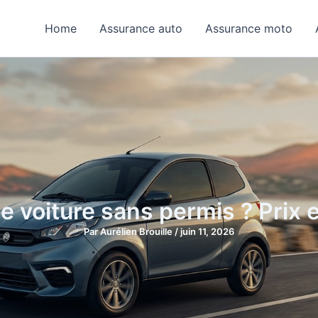
Home
Assurance auto
Assurance moto
 voiture sans permis ? Prix 
Par
Aurélien Brouille
/
juin 11, 2026