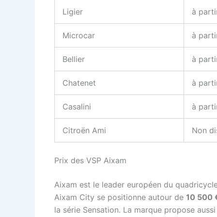
Ligier
à part
Microcar
à part
Bellier
à part
Chatenet
à part
Casalini
à part
Citroën Ami
Non di
Prix des VSP Aixam
Aixam est le leader européen du quadricycl
Aixam City se positionne autour de
10 500 
la série Sensation. La marque propose auss