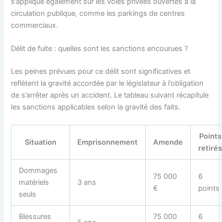
s’applique également sur les voies privées ouvertes à la
circulation publique, comme les parkings de centres
commerciaux.
Délit de fuite : quelles sont les sanctions encourues ?
Les peines prévues pour ce délit sont significatives et
reflètent la gravité accordée par le législateur à l’obligation
de s’arrêter après un accident. Le tableau suivant récapitule
les sanctions applicables selon la gravité des faits.
Points
Situation
Emprisonnement
Amende
retiré
Dommages
75 000
6
matériels
3 ans
€
points
seuls
Blessures
75 000
6