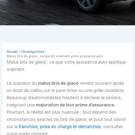
Accueil
Uncategorized
Malus bris de glace : ce que dit vraiment votre assurance auto
Malus bris de glace : ce que votre assurance auto applique
vraiment
La question du
malus bris de glace
revient souvent après
un éclat de caillou sur le pare-brise ou une grêle soudaine.
Beaucoup d’automobilistes hésitent à déclarer le sinistre,
craignant une
majoration de leur prime d’assurance
.
Pourtant, la réalité est plus nuancée : tout dépend des
circonstances exactes du bris de glace, et pour tout savoir
sur la
franchise, prise en charge et démarches
, consultez
notre guide complet.