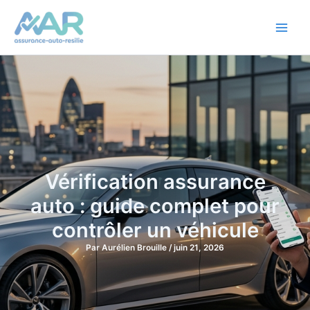
Aller
au
contenu
Vérification assurance
auto : guide complet pour
contrôler un véhicule
Par
Aurélien Brouille
/
juin 21, 2026